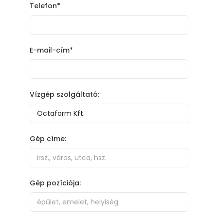
Telefon*
E-mail-cím*
Vízgép szolgáltató:
Gép címe:
Gép pozíciója: