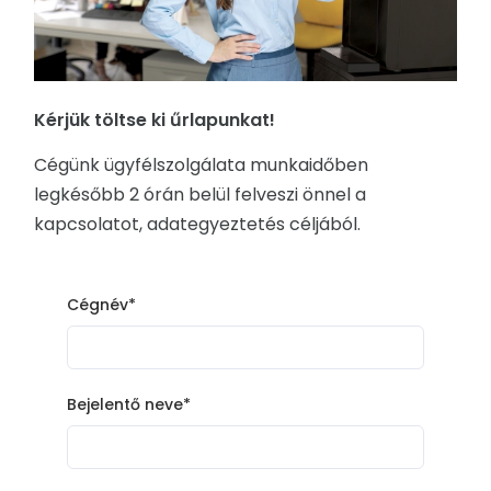
Kérjük töltse ki űrlapunkat!
Cégünk ügyfélszolgálata munkaidőben
legkésőbb 2 órán belül felveszi önnel a
kapcsolatot, adategyeztetés céljából.
Cégnév*
Bejelentő neve*