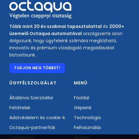
Több mint 20 év szakmai tapasztalattal
és
2000+
üzemelő Octaqua automatával
országszerte azon
dolgozunk, hogy ügyfeleink számára megbízható,
innovatív és prémium vízadagoló megoldásokat
biztosítsunk.
TUDJON MEG TÖBBET!
ÜGYFÉLSZOLGÁLAT
MENÜ
Általános Szerződési
Főoldal
Feltételek
Gépeink
Adatvédelem és cookie-k
Technológia
Octaqua-partnerfiók
Felhasználás
Dashboard
Kisokos